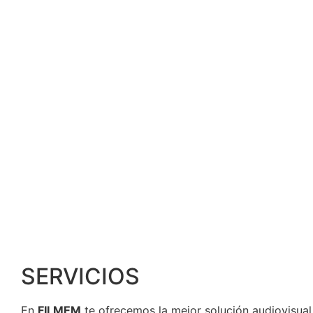
SERVICIOS
En
FILMEM
te ofrecemos la mejor solución audiovisual